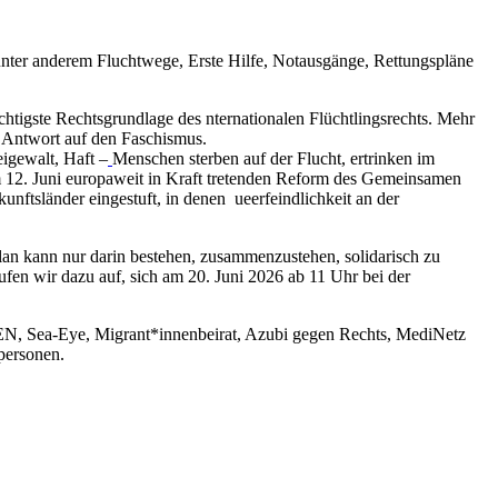
t unter anderem Fluchtwege, Erste Hilfe, Notausgänge, Rettungspläne
htigste Rechtsgrundlage des nternationalen Flüchtlingsrechts. Mehr
e Antwort auf den Faschismus.
igewalt, Haft –
Menschen sterben auf der Flucht, ertrinken im
 am 12. Juni europaweit in Kraft tretenden Reform des Gemeinsamen
nftsländer eingestuft, in denen ueerfeindlichkeit an der
plan kann nur darin bestehen, zusammenzustehen, solidarisch zu
fen wir dazu auf, sich am 20. Juni 2026 ab 11 Uhr bei der
N, Sea-Eye, Migrant*innenbeirat, Azubi gegen Rechts, MediNetz
lpersonen.