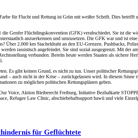
 Farbe für Flucht und Rettung ist Grün mit weißer Schrift. Dies betriff
ie Genfer Flüchtlingskonvention (GFK) verabschiedet. Sie ist die wic
n innerstaatlich anzuerkennen und umzusetzen. Die GFK war und ist ein
us? Über 2.000 km Stacheldraht an den EU-Grenzen. Pushbacks, Polize
 werden rassistisch angefeindet. Sie sind sozial ausgegrenzt. Mit der
htsstellung verbunden. Bereits heute werden Staaten als sichere Herku
l.
eten. Es gibt keinen Grund, es nicht zu tun. Unser politischer Rettungs
d – auch nicht in der Krise – zurückgelassen wird. In diesem Sinne ru
rmationen zu möglichen politischen Rettungsplänen geben.
 Voice, Aktion Bleiberecht Freiburg, Initiative Bezhalkarte STOPPE
pace, Refugee Law Clinic, abschiebehaftsupport bawü und viele Einze
hindernis für Geflüchtete