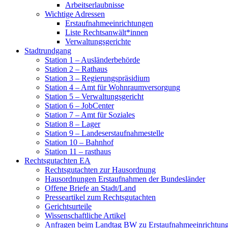
Arbeitserlaubnisse
Wichtige Adressen
Erstaufnahmeeinrichtungen
Liste Rechtsanwält*innen
Verwaltungsgerichte
Stadtrundgang
Station 1 – Ausländerbehörde
Station 2 – Rathaus
Station 3 – Regierungspräsidium
Station 4 – Amt für Wohnraumversorgung
Station 5 – Verwaltungsgericht
Station 6 – JobCenter
Station 7 – Amt für Soziales
Station 8 – Lager
Station 9 – Landeserstaufnahmestelle
Station 10 – Bahnhof
Station 11 – rasthaus
Rechtsgutachten EA
Rechtsgutachten zur Hausordnung
Hausordnungen Erstaufnahmen der Bundesländer
Offene Briefe an Stadt/Land
Presseartikel zum Rechtsgutachten
Gerichtsurteile
Wissenschaftliche Artikel
Anfragen beim Landtag BW zu Erstaufnahmeeinrichtun