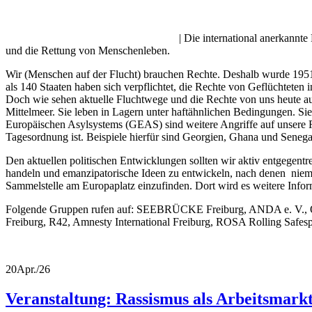
| Die international anerkannte
und die Rettung von Menschenleben.
Wir (Menschen auf der Flucht) brauchen Rechte. Deshalb wurde 1951 d
als 140 Staaten haben sich verpflichtet, die Rechte von Geflüchtete
Doch wie sehen aktuelle Fluchtwege und die Rechte von uns heute a
Mittelmeer. Sie leben in Lagern unter haftähnlichen Bedingungen. Sie
Europäischen Asylsystems (GEAS) sind weitere Angriffe auf unsere Rec
Tagesordnung ist. Beispiele hierfür sind Georgien, Ghana und Senega
Den aktuellen politischen Entwicklungen sollten wir aktiv entgegentr
handeln und emanzipatorische Ideen zu entwickeln, nach denen nieman
Sammelstelle am Europaplatz einzufinden. Dort wird es weitere Info
Folgende Gruppen rufen auf: SEEBRÜCKE Freiburg, ANDA e. V., Our
Freiburg, R42, Amnesty International Freiburg, ROSA Rolling Safes
20
Apr./26
Veranstaltung: Rassismus als Arbeitsmarkt