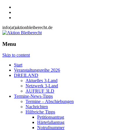
info(at)aktionbleiberecht.de
Menu
Skip to content
Start
Veranstaltungsreihe 2026
DREILAND
Aktuelles 3-Land
Netzwerk 3-Land
AUFRUF 3LD
Termine-News-Tipps
Termine – Abschiebungen
Nachrichten
Hilfreiche Tipps
Petitionsantrag
Härtefallantrag
Notrufnummer