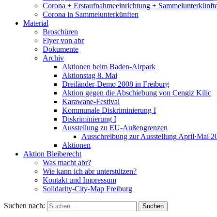
Corona + Erstaufnahmeeinrichtung + Sammelunterkünft
Corona in Sammelunterkünften
Material
Broschüren
Flyer von abr
Dokumente
Archiv
Aktionen beim Baden-Airpark
Aktionstag 8. Mai
Dreiländer-Demo 2008 in Freiburg
Aktion gegen die Abschiebung von Cengiz Kilic
Karawane-Festival
Kommunale Diskriminierung I
Diskriminierung I
Ausstellung zu EU-Außengrenzen
Ausschreibung zur Ausstellung April·Mai 2
Aktionen
Aktion Bleiberecht
Was macht abr?
Wie kann ich abr unterstützen?
Kontakt und Impressum
Solidarity-City-Map Freiburg
Suchen nach: