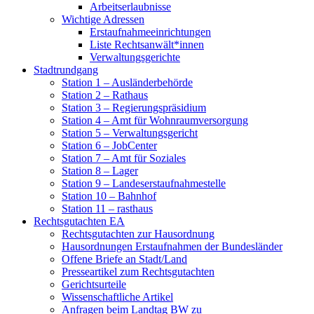
Arbeitserlaubnisse
Wichtige Adressen
Erstaufnahmeeinrichtungen
Liste Rechtsanwält*innen
Verwaltungsgerichte
Stadtrundgang
Station 1 – Ausländerbehörde
Station 2 – Rathaus
Station 3 – Regierungspräsidium
Station 4 – Amt für Wohnraumversorgung
Station 5 – Verwaltungsgericht
Station 6 – JobCenter
Station 7 – Amt für Soziales
Station 8 – Lager
Station 9 – Landeserstaufnahmestelle
Station 10 – Bahnhof
Station 11 – rasthaus
Rechtsgutachten EA
Rechtsgutachten zur Hausordnung
Hausordnungen Erstaufnahmen der Bundesländer
Offene Briefe an Stadt/Land
Presseartikel zum Rechtsgutachten
Gerichtsurteile
Wissenschaftliche Artikel
Anfragen beim Landtag BW zu