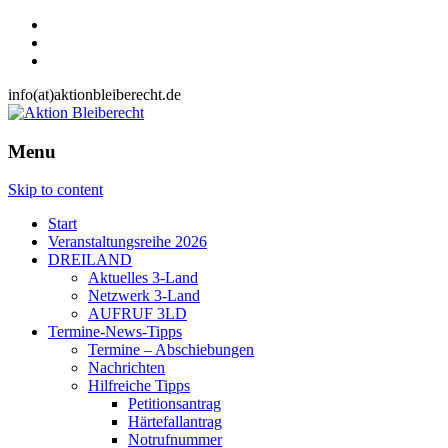
info(at)aktionbleiberecht.de
Menu
Skip to content
Start
Veranstaltungsreihe 2026
DREILAND
Aktuelles 3-Land
Netzwerk 3-Land
AUFRUF 3LD
Termine-News-Tipps
Termine – Abschiebungen
Nachrichten
Hilfreiche Tipps
Petitionsantrag
Härtefallantrag
Notrufnummer