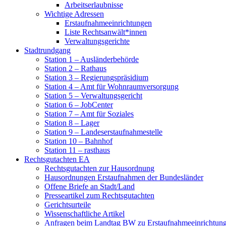
Arbeitserlaubnisse
Wichtige Adressen
Erstaufnahmeeinrichtungen
Liste Rechtsanwält*innen
Verwaltungsgerichte
Stadtrundgang
Station 1 – Ausländerbehörde
Station 2 – Rathaus
Station 3 – Regierungspräsidium
Station 4 – Amt für Wohnraumversorgung
Station 5 – Verwaltungsgericht
Station 6 – JobCenter
Station 7 – Amt für Soziales
Station 8 – Lager
Station 9 – Landeserstaufnahmestelle
Station 10 – Bahnhof
Station 11 – rasthaus
Rechtsgutachten EA
Rechtsgutachten zur Hausordnung
Hausordnungen Erstaufnahmen der Bundesländer
Offene Briefe an Stadt/Land
Presseartikel zum Rechtsgutachten
Gerichtsurteile
Wissenschaftliche Artikel
Anfragen beim Landtag BW zu Erstaufnahmeeinrichtun