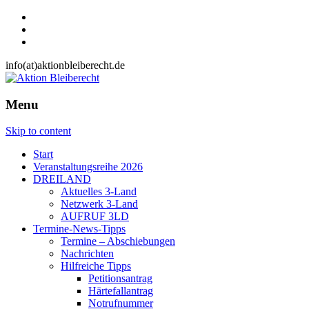
info(at)aktionbleiberecht.de
Menu
Skip to content
Start
Veranstaltungsreihe 2026
DREILAND
Aktuelles 3-Land
Netzwerk 3-Land
AUFRUF 3LD
Termine-News-Tipps
Termine – Abschiebungen
Nachrichten
Hilfreiche Tipps
Petitionsantrag
Härtefallantrag
Notrufnummer