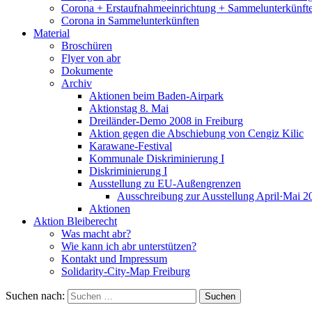
Corona + Erstaufnahmeeinrichtung + Sammelunterkünft
Corona in Sammelunterkünften
Material
Broschüren
Flyer von abr
Dokumente
Archiv
Aktionen beim Baden-Airpark
Aktionstag 8. Mai
Dreiländer-Demo 2008 in Freiburg
Aktion gegen die Abschiebung von Cengiz Kilic
Karawane-Festival
Kommunale Diskriminierung I
Diskriminierung I
Ausstellung zu EU-Außengrenzen
Ausschreibung zur Ausstellung April·Mai 2
Aktionen
Aktion Bleiberecht
Was macht abr?
Wie kann ich abr unterstützen?
Kontakt und Impressum
Solidarity-City-Map Freiburg
Suchen nach: