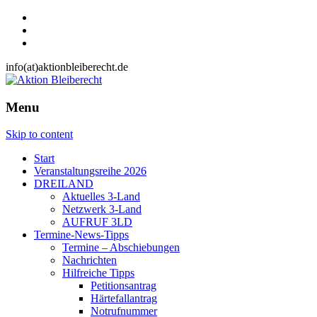
info(at)aktionbleiberecht.de
Menu
Skip to content
Start
Veranstaltungsreihe 2026
DREILAND
Aktuelles 3-Land
Netzwerk 3-Land
AUFRUF 3LD
Termine-News-Tipps
Termine – Abschiebungen
Nachrichten
Hilfreiche Tipps
Petitionsantrag
Härtefallantrag
Notrufnummer