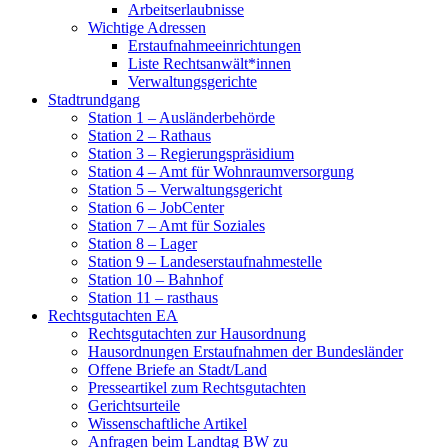
Arbeitserlaubnisse
Wichtige Adressen
Erstaufnahmeeinrichtungen
Liste Rechtsanwält*innen
Verwaltungsgerichte
Stadtrundgang
Station 1 – Ausländerbehörde
Station 2 – Rathaus
Station 3 – Regierungspräsidium
Station 4 – Amt für Wohnraumversorgung
Station 5 – Verwaltungsgericht
Station 6 – JobCenter
Station 7 – Amt für Soziales
Station 8 – Lager
Station 9 – Landeserstaufnahmestelle
Station 10 – Bahnhof
Station 11 – rasthaus
Rechtsgutachten EA
Rechtsgutachten zur Hausordnung
Hausordnungen Erstaufnahmen der Bundesländer
Offene Briefe an Stadt/Land
Presseartikel zum Rechtsgutachten
Gerichtsurteile
Wissenschaftliche Artikel
Anfragen beim Landtag BW zu