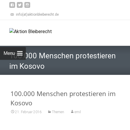
info(at)aktionbleiberecht.de
Skip
to
Suchen
content
nach:
Menu
100.000 Menschen protestieren
im Kosovo
100.000 Menschen protestieren im
Kosovo
21. Februar 2016
Themen
emil