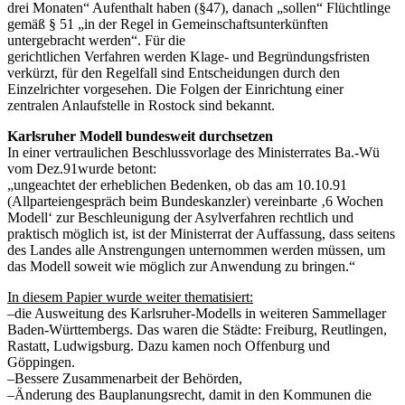
drei Monaten“ Aufenthalt haben (§47), danach „sollen“ Flüchtlinge
gemäß § 51 „in der Regel in Gemeinschaftsunterkünften
untergebracht werden“. Für die
gerichtlichen Verfahren werden Klage- und Begründungsfristen
verkürzt, für den Regelfall sind Entscheidungen durch den
Einzelrichter vorgesehen. Die Folgen der Einrichtung einer
zentralen Anlaufstelle in Rostock sind bekannt.
Karlsruher Modell bundesweit durchsetzen
In einer vertraulichen Beschlussvorlage des Ministerrates Ba.-Wü
vom Dez.91wurde betont:
„ungeachtet der erheblichen Bedenken, ob das am 10.10.91
(Allparteiengespräch beim Bundeskanzler) vereinbarte ‚6 Wochen
Modell‘ zur Beschleunigung der Asylverfahren rechtlich und
praktisch möglich ist, ist der Ministerrat der Auffassung, dass seitens
des Landes alle Anstrengungen unternommen werden müssen, um
das Modell soweit wie möglich zur Anwendung zu bringen.“
In diesem Papier wurde weiter thematisiert:
–die Ausweitung des Karlsruher-Modells in weiteren Sammellager
Baden-Württembergs. Das waren die Städte: Freiburg, Reutlingen,
Rastatt, Ludwigsburg. Dazu kamen noch Offenburg und
Göppingen.
–Bessere Zusammenarbeit der Behörden,
–Änderung des Bauplanungsrecht, damit in den Kommunen die