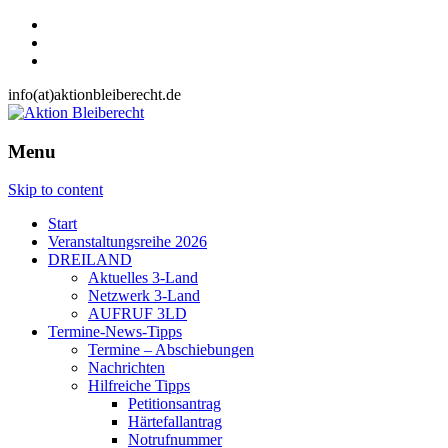
info(at)aktionbleiberecht.de
Menu
Skip to content
Start
Veranstaltungsreihe 2026
DREILAND
Aktuelles 3-Land
Netzwerk 3-Land
AUFRUF 3LD
Termine-News-Tipps
Termine – Abschiebungen
Nachrichten
Hilfreiche Tipps
Petitionsantrag
Härtefallantrag
Notrufnummer