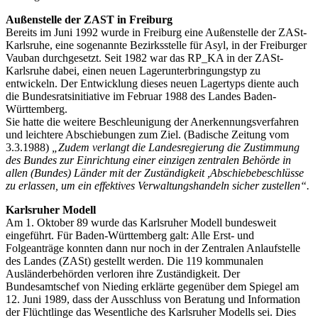
Außenstelle der ZAST in Freiburg
Bereits im Juni 1992 wurde in Freiburg eine Außenstelle der ZASt-
Karlsruhe, eine sogenannte Bezirksstelle für Asyl, in der Freiburger
Vauban durchgesetzt. Seit 1982 war das RP_KA in der ZASt-
Karlsruhe dabei, einen neuen Lagerunterbringungstyp zu
entwickeln. Der Entwicklung dieses neuen Lagertyps diente auch
die Bundesratsinitiative im Februar 1988 des Landes Baden-
Württemberg.
Sie hatte die weitere Beschleunigung der Anerkennungsverfahren
und leichtere Abschiebungen zum Ziel. (Badische Zeitung vom
3.3.1988)
„Zudem verlangt die Landesregierung die Zustimmung
des Bundes zur Einrichtung einer einzigen zentralen Behörde in
allen (Bundes) Länder mit der Zuständigkeit ,Abschiebebeschlüsse
zu erlassen, um ein effektives Verwaltungshandeln sicher zustellen“.
Karlsruher Modell
Am 1. Oktober 89 wurde das Karlsruher Modell bundesweit
eingeführt. Für Baden-Württemberg galt: Alle Erst- und
Folgeanträge konnten dann nur noch in der Zentralen Anlaufstelle
des Landes (ZASt) gestellt werden. Die 119 kommunalen
Ausländerbehörden verloren ihre Zuständigkeit. Der
Bundesamtschef von Nieding erklärte gegenüber dem Spiegel am
12. Juni 1989, dass der Ausschluss von Beratung und Information
der Flüchtlinge das Wesentliche des Karlsruher Modells sei. Dies