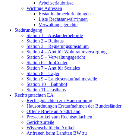
Arbeitserlaubnisse
Wichtige Adressen
Erstaufnahmeeinrichtungen
Liste Rechtsanwält*innen
Verwaltungsgerichte
Stadtrundgang
Station 1 – Ausländerbehörde
Station 2 – Rathaus
Station 3 – Regierungspräsidium
Station 4 – Amt für Wohnraumversorgung
Station 5 – Verwaltungsgericht
Station 6 – JobCenter
Station 7 – Amt für Soziales
Station 8 – Lager
Station 9 – Landeserstaufnahmestelle
Station 10 – Bahnhof
Station 11 – rasthaus
Rechtsgutachten EA
Rechtsgutachten zur Hausordnung
Hausordnungen Erstaufnahmen der Bundesländer
Offene Briefe an Stadt/Land
Presseartikel zum Rechtsgutachten
Gerichtsurteile
Wissenschaftliche Artikel
Anfragen beim Landtag BW zu