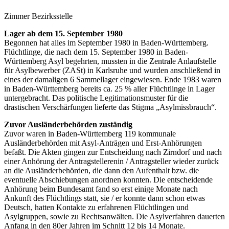
Zimmer Bezirksstelle
Lager ab dem 15. September 1980
Begonnen hat alles im September 1980 in Baden-Württemberg.
Flüchtlinge, die nach dem 15. September 1980 in Baden-
Württemberg Asyl begehrten, mussten in die Zentrale Anlaufstelle
für Asylbewerber (ZASt) in Karlsruhe und wurden anschließend in
eines der damaligen 6 Sammellager eingewiesen. Ende 1983 waren
in Baden-Württemberg bereits ca. 25 % aller Flüchtlinge in Lager
untergebracht. Das politische Legitimationsmuster für die
drastischen Verschärfungen lieferte das Stigma „Asylmissbrauch“.
Zuvor Ausländerbehörden zuständig
Zuvor waren in Baden-Württemberg 119 kommunale
Ausländerbehörden mit Asyl-Anträgen und Erst-Anhörungen
befaßt. Die Akten gingen zur Entscheidung nach Zirndorf und nach
einer Anhörung der Antragstellerenin / Antragsteller wieder zurück
an die Ausländerbehörden, die dann den Aufenthalt bzw. die
eventuelle Abschiebungen anordnen konnten. Die entscheidende
Anhörung beim Bundesamt fand so erst einige Monate nach
Ankunft des Flüchtlings statt, sie / er konnte dann schon etwas
Deutsch, hatten Kontakte zu erfahrenen Flüchtlingen und
Asylgruppen, sowie zu Rechtsanwälten. Die Asylverfahren dauerten
Anfang in den 80er Jahren im Schnitt 12 bis 14 Monate.