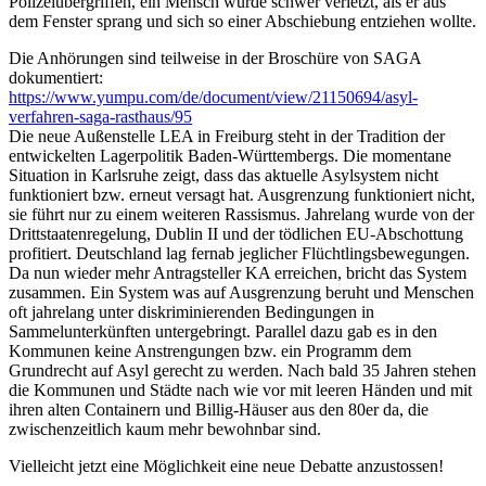
Polizeiübergriffen, ein Mensch wurde schwer verletzt, als er aus
dem Fenster sprang und sich so einer Abschiebung entziehen wollte.
Die Anhörungen sind teilweise in der Broschüre von SAGA
dokumentiert:
https://www.yumpu.com/de/document/view/21150694/asyl-
verfahren-saga-rasthaus/95
Die neue Außenstelle LEA in Freiburg steht in der Tradition der
entwickelten Lagerpolitik Baden-Württembergs. Die momentane
Situation in Karlsruhe zeigt, dass das aktuelle Asylsystem nicht
funktioniert bzw. erneut versagt hat. Ausgrenzung funktioniert nicht,
sie führt nur zu einem weiteren Rassismus. Jahrelang wurde von der
Drittstaatenregelung, Dublin II und der tödlichen EU-Abschottung
profitiert. Deutschland lag fernab jeglicher Flüchtlingsbewegungen.
Da nun wieder mehr Antragsteller KA erreichen, bricht das System
zusammen. Ein System was auf Ausgrenzung beruht und Menschen
oft jahrelang unter diskriminierenden Bedingungen in
Sammelunterkünften untergebringt. Parallel dazu gab es in den
Kommunen keine Anstrengungen bzw. ein Programm dem
Grundrecht auf Asyl gerecht zu werden. Nach bald 35 Jahren stehen
die Kommunen und Städte nach wie vor mit leeren Händen und mit
ihren alten Containern und Billig-Häuser aus den 80er da, die
zwischenzeitlich kaum mehr bewohnbar sind.
Vielleicht jetzt eine Möglichkeit eine neue Debatte anzustossen!