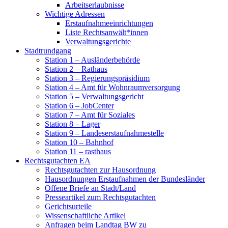
Arbeitserlaubnisse
Wichtige Adressen
Erstaufnahmeeinrichtungen
Liste Rechtsanwält*innen
Verwaltungsgerichte
Stadtrundgang
Station 1 – Ausländerbehörde
Station 2 – Rathaus
Station 3 – Regierungspräsidium
Station 4 – Amt für Wohnraumversorgung
Station 5 – Verwaltungsgericht
Station 6 – JobCenter
Station 7 – Amt für Soziales
Station 8 – Lager
Station 9 – Landeserstaufnahmestelle
Station 10 – Bahnhof
Station 11 – rasthaus
Rechtsgutachten EA
Rechtsgutachten zur Hausordnung
Hausordnungen Erstaufnahmen der Bundesländer
Offene Briefe an Stadt/Land
Presseartikel zum Rechtsgutachten
Gerichtsurteile
Wissenschaftliche Artikel
Anfragen beim Landtag BW zu