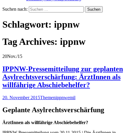
Suchen nach:
Schlagwort:
ippnw
Tag Archives: ippnw
20
Nov./15
IPPNW-Pressemitteilung zur geplanten
Asylrechtsverschärfung: ÄrztInnen als
willfährige Abschiebehelfer?
20. November 2015
Themen
ippnw
emil
Geplante Asylrechtsverschärfung
ÄrztInnen als willfährige Abschiebehelfer?
IPPNW-Pressemitteilung vom 20.11.2015 | Die ÄrztInnen in