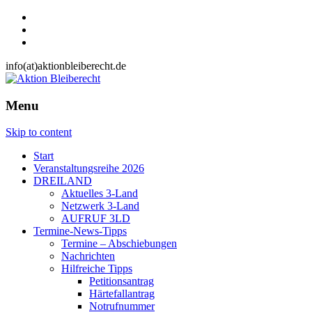
info(at)aktionbleiberecht.de
Menu
Skip to content
Start
Veranstaltungsreihe 2026
DREILAND
Aktuelles 3-Land
Netzwerk 3-Land
AUFRUF 3LD
Termine-News-Tipps
Termine – Abschiebungen
Nachrichten
Hilfreiche Tipps
Petitionsantrag
Härtefallantrag
Notrufnummer