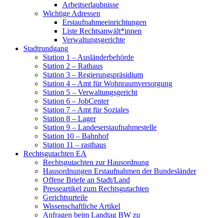
Arbeitserlaubnisse
Wichtige Adressen
Erstaufnahmeeinrichtungen
Liste Rechtsanwält*innen
Verwaltungsgerichte
Stadtrundgang
Station 1 – Ausländerbehörde
Station 2 – Rathaus
Station 3 – Regierungspräsidium
Station 4 – Amt für Wohnraumversorgung
Station 5 – Verwaltungsgericht
Station 6 – JobCenter
Station 7 – Amt für Soziales
Station 8 – Lager
Station 9 – Landeserstaufnahmestelle
Station 10 – Bahnhof
Station 11 – rasthaus
Rechtsgutachten EA
Rechtsgutachten zur Hausordnung
Hausordnungen Erstaufnahmen der Bundesländer
Offene Briefe an Stadt/Land
Presseartikel zum Rechtsgutachten
Gerichtsurteile
Wissenschaftliche Artikel
Anfragen beim Landtag BW zu