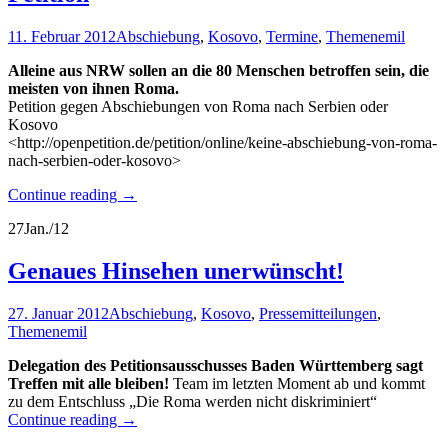
11. Februar 2012
Abschiebung
,
Kosovo
,
Termine
,
Themen
emil
Alleine aus NRW sollen an die 80 Menschen betroffen sein, die
meisten von ihnen Roma.
Petition gegen Abschiebungen von Roma nach Serbien oder
Kosovo
<http://openpetition.de/petition/online/keine-abschiebung-von-roma-
nach-serbien-oder-kosovo>
Continue reading
→
27
Jan./12
Genaues Hinsehen unerwünscht!
27. Januar 2012
Abschiebung
,
Kosovo
,
Pressemitteilungen
,
Themen
emil
Delegation des Petitionsausschusses Baden Württemberg sagt
Treffen mit alle bleiben!
Team im letzten Moment ab und kommt
zu dem Entschluss „Die Roma werden nicht diskriminiert“
Continue reading
→