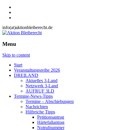
info(at)aktionbleiberecht.de
Menu
Skip to content
Start
Veranstaltungsreihe 2026
DREILAND
Aktuelles 3-Land
Netzwerk 3-Land
AUFRUF 3LD
Termine-News-Tipps
Termine – Abschiebungen
Nachrichten
Hilfreiche Tipps
Petitionsantrag
Härtefallantrag
Notrufnummer