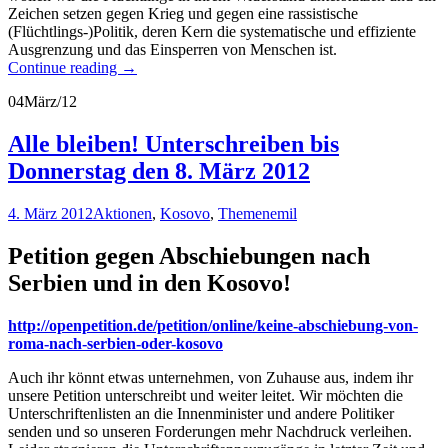
Zeichen setzen gegen Krieg und gegen eine rassistische
(Flüchtlings-)Politik, deren Kern die systematische und effiziente
Ausgrenzung und das Einsperren von Menschen ist.
Continue reading
→
04
März/12
Alle bleiben! Unterschreiben bis
Donnerstag den 8. März 2012
4. März 2012
Aktionen
,
Kosovo
,
Themen
emil
Petition gegen Abschiebungen nach
Serbien und in den Kosovo!
http://openpetition.de/petition/online/keine-abschiebung-von-
roma-nach-serbien-oder-kosovo
Auch ihr könnt etwas unternehmen, von Zuhause aus, indem ihr
unsere Petition unterschreibt und weiter leitet. Wir möchten die
Unterschriftenlisten an die Innenminister und andere Politiker
senden und so unseren Forderungen mehr Nachdruck verleihen.