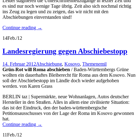
Leider stagnieren die Unterschriftenneuzugänge in letzter Zeit und
es sind nur noch wenige Tage übrig. Zeit also sich nochmal richtig
ins Zeug zu legen und zu zeigen, das wir nicht mit den
Abschiebungen einverstanden sind!
Continue reading
→
14
Feb./12
Landesregierung gegen Abschiebestopp
14. Februar 2012
Abschiebung
,
Kosovo
,
Themen
emil
Grün-Rot will Roma abschieben
/ Baden-Württembergs Grüne
wollten ein dauerhaftes Bleiberecht für Roma aus dem Kosovo. Nun
soll der Abschiebestopp im Ländle doch wieder aufgehoben
werden. von Karen Grass
BERLIN taz | Supermärkte, neue Wohnanlagen, Autos deutscher
Hersteller in den Straßen. Alles in allem eine zivilisierte Situation:
das ist der Eindruck, den der baden-württembergische
Petitionsausschusses von der Lage der Roma im Kosovo gewonnen
hat.
Continue reading
→
11
Feb./12