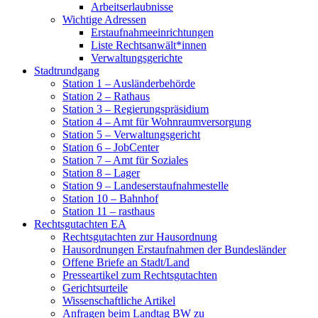
Arbeitserlaubnisse
Wichtige Adressen
Erstaufnahmeeinrichtungen
Liste Rechtsanwält*innen
Verwaltungsgerichte
Stadtrundgang
Station 1 – Ausländerbehörde
Station 2 – Rathaus
Station 3 – Regierungspräsidium
Station 4 – Amt für Wohnraumversorgung
Station 5 – Verwaltungsgericht
Station 6 – JobCenter
Station 7 – Amt für Soziales
Station 8 – Lager
Station 9 – Landeserstaufnahmestelle
Station 10 – Bahnhof
Station 11 – rasthaus
Rechtsgutachten EA
Rechtsgutachten zur Hausordnung
Hausordnungen Erstaufnahmen der Bundesländer
Offene Briefe an Stadt/Land
Presseartikel zum Rechtsgutachten
Gerichtsurteile
Wissenschaftliche Artikel
Anfragen beim Landtag BW zu