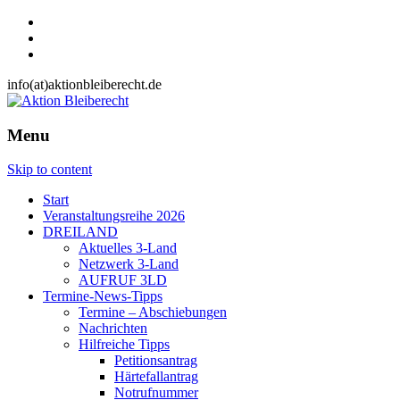
info(at)aktionbleiberecht.de
Menu
Skip to content
Start
Veranstaltungsreihe 2026
DREILAND
Aktuelles 3-Land
Netzwerk 3-Land
AUFRUF 3LD
Termine-News-Tipps
Termine – Abschiebungen
Nachrichten
Hilfreiche Tipps
Petitionsantrag
Härtefallantrag
Notrufnummer