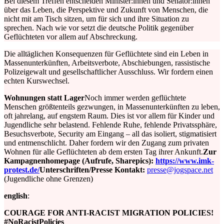
Bei diesem Treffen entscheiden Minister:innen und Senator:innen
über das Leben, die Perspektive und Zukunft von Menschen, die
nicht mit am Tisch sitzen, um für sich und ihre Situation zu
sprechen. Nach wie vor setzt die deutsche Politik gegenüber
Geflüchteten vor allem auf Abschreckung.
Die alltäglichen Konsequenzen für Geflüchtete sind ein Leben in
Massenunterkünften, Arbeitsverbote, Abschiebungen, rassistische
Polizeigewalt und gesellschaftlicher Ausschluss. Wir fordern einen
echten Kurswechsel.
Wohnungen statt Lager
Noch immer werden geflüchtete
Menschen größtenteils gezwungen, in Massenunterkünften zu leben,
oft jahrelang, auf engstem Raum. Dies ist vor allem für Kinder und
Jugendliche sehr belastend. Fehlende Ruhe, fehlende Privatssphäre,
Besuchsverbote, Security am Eingang – all das isoliert, stigmatisiert
und entmenschlicht. Daher fordern wir den Zugang zum privaten
Wohnen für alle Geflüchteten ab dem ersten Tag ihrer Ankunft.
Zur
Kampagnenhomepage (Aufrufe, Sharepics):
https://www.imk-
protest.de/
Unterschriften/Presse Kontakt:
presse@jogspace.net
(Jugendliche ohne Grenzen)
english
:
COURAGE FOR ANTI-RACIST MIGRATION POLICIES!
#NoRacistPolicies