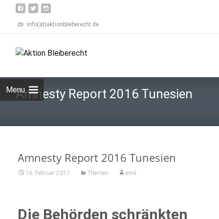
info(at)aktionbleiberecht.de
Skip
to
Suchen
content
nach:
Menu
Amnesty Report 2016 Tunesien
Amnesty Report 2016 Tunesien
16. Februar 2017
Themen
emil
Die Behörden schränkten