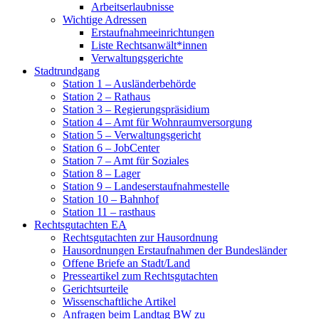
Arbeitserlaubnisse
Wichtige Adressen
Erstaufnahmeeinrichtungen
Liste Rechtsanwält*innen
Verwaltungsgerichte
Stadtrundgang
Station 1 – Ausländerbehörde
Station 2 – Rathaus
Station 3 – Regierungspräsidium
Station 4 – Amt für Wohnraumversorgung
Station 5 – Verwaltungsgericht
Station 6 – JobCenter
Station 7 – Amt für Soziales
Station 8 – Lager
Station 9 – Landeserstaufnahmestelle
Station 10 – Bahnhof
Station 11 – rasthaus
Rechtsgutachten EA
Rechtsgutachten zur Hausordnung
Hausordnungen Erstaufnahmen der Bundesländer
Offene Briefe an Stadt/Land
Presseartikel zum Rechtsgutachten
Gerichtsurteile
Wissenschaftliche Artikel
Anfragen beim Landtag BW zu