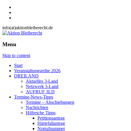
info(at)aktionbleiberecht.de
Menu
Skip to content
Start
Veranstaltungsreihe 2026
DREILAND
Aktuelles 3-Land
Netzwerk 3-Land
AUFRUF 3LD
Termine-News-Tipps
Termine – Abschiebungen
Nachrichten
Hilfreiche Tipps
Petitionsantrag
Härtefallantrag
Notrufnummer