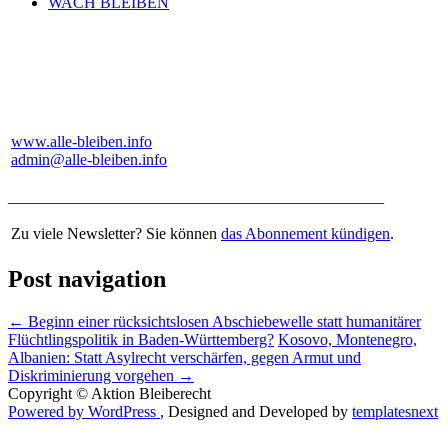
WACH BLEIBEN
www.alle-bleiben.info
admin@alle-bleiben.info
_______________________________________________
Zu viele Newsletter? Sie können
das Abonnement kündigen
.
Post navigation
←
Beginn einer rücksichtslosen Abschiebewelle statt humanitärer
Flüchtlingspolitik in Baden-Württemberg?
Kosovo, Montenegro,
Albanien: Statt Asylrecht verschärfen, gegen Armut und
Diskriminierung vorgehen
→
Copyright © Aktion Bleiberecht
Powered by WordPress
, Designed and Developed by
templatesnext