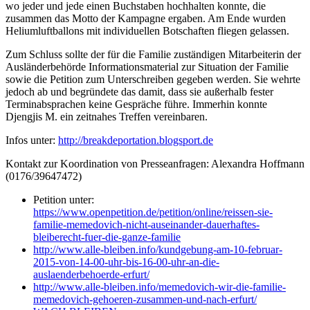
wo jeder und jede einen Buchstaben hochhalten konnte, die
zusammen das Motto der Kampagne ergaben. Am Ende wurden
Heliumluftballons mit individuellen Botschaften fliegen gelassen.
Zum Schluss sollte der für die Familie zuständigen Mitarbeiterin der
Ausländerbehörde Informationsmaterial zur Situation der Familie
sowie die Petition zum Unterschreiben gegeben werden. Sie wehrte
jedoch ab und begründete das damit, dass sie außerhalb fester
Terminabsprachen keine Gespräche führe. Immerhin konnte
Djengjis M. ein zeitnahes Treffen vereinbaren.
Infos unter:
http://breakdeportation.blogsport.de
Kontakt zur Koordination von Presseanfragen: Alexandra Hoffmann
(0176/39647472)
Petition unter:
https://www.openpetition.de/petition/online/reissen-sie-
familie-memedovich-nicht-auseinander-dauerhaftes-
bleiberecht-fuer-die-ganze-familie
http://www.alle-bleiben.info/kundgebung-am-10-februar-
2015-von-14-00-uhr-bis-16-00-uhr-an-die-
auslaenderbehoerde-erfurt/
http://www.alle-bleiben.info/memedovich-wir-die-familie-
memedovich-gehoeren-zusammen-und-nach-erfurt/