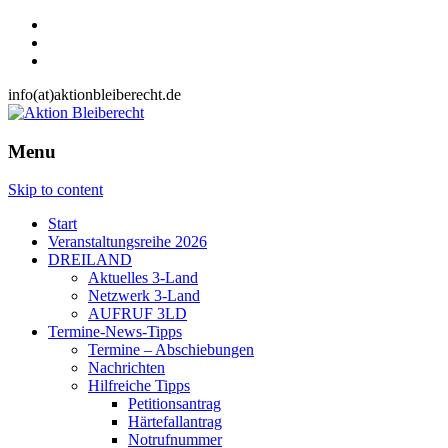
info(at)aktionbleiberecht.de
Menu
Skip to content
Start
Veranstaltungsreihe 2026
DREILAND
Aktuelles 3-Land
Netzwerk 3-Land
AUFRUF 3LD
Termine-News-Tipps
Termine – Abschiebungen
Nachrichten
Hilfreiche Tipps
Petitionsantrag
Härtefallantrag
Notrufnummer