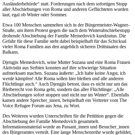
Ausländerbehörde“ statt. Forderungen nach dem sofortigen Stopp
aller Abschiebungen von Roma und anderen Geflüchteten wurden
laut, egal ob Winter oder Sommer.
Etwa 100 Menschen sammelten sich in der Bürgermeister-Wagner-
Straße, um ihren Protest gegen die nach dem Winterabschiebestopp
drohende Abschiebung der Familie Memedovich kundzutun. Die
Gefahr für diese Familie steht dabei beispielhaft für das Schicksal
vieler Roma Familien aus den angeblich sicheren Drittstaaten des
Balkans.
Djengjis Memedovich, seine Mutter Suzana und eine Roma Frauen
Aktivistin aus Serbien konnten auf ihre schwierige Situation
aufmerksam machen. Suzana äußerte: „Ich habe keine Angst, ich
werde kämpfen! Alle Roma sollen hier bleiben und alle anderen
Flüchtlinge auch.“ Auch Djengjis betont, dass es nicht nur um das
Bleiberecht von Roma geht, sondern das aller Flüchtlinge: „Alle
Abschiebungen sofort stoppen und nicht nur im Winter“. Ebenfalls
kamen andere Sprecher_innen, beispielhaft ein Vertreter vom The
Voice Refugee Forum aus Jena, zu Wort.
Des Weiteren wurden Unterschriften für die Petitition gegen die
Abschiebung der Familie Memedovich gesammelt.
Informationsmaterial wurde an Passant_innen und Besucher_innen
des Bürgeramtes verteilt. Eine lange Menschenreihe wurde gebildet,