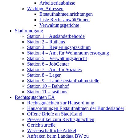
Arbeitserlaubnisse
Wichtige Adressen
Erstaufnahmeeinrichtungen
Liste Rechtsanwält*innen
Verwaltungsgerichte
Stadtrundgang
Station 1 – Ausländerbehörde
Station 2 – Rathaus
Station 3 – Regierungspräsidium
Station 4 – Amt für Wohnraumversorgung
Station 5 – Verwaltungsgericht
Station 6 – JobCenter
Station 7 – Amt für Soziales
Station 8 – Lager
Station 9 – Landeserstaufnahmestelle
Station 10 – Bahnhof
Station 11 – rasthaus
Rechtsgutachten EA
Rechtsgutachten zur Hausordnung
Hausordnungen Erstaufnahmen der Bundesländer
Offene Briefe an Stadt/Land
Presseartikel zum Rechtsgutachten
Gerichtsurteile
Wissenschaftliche Artikel
Anfragen beim Landtag BW zu