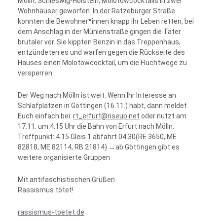
Mölln, Schleswig-Holstein, Molotowcocktails in zwei
Wohnhäuser geworfen. In der Ratzeburger Straße
konnten die Bewohner*innen knapp ihr Leben retten, bei
dem Anschlag in der Mühlenstraße gingen die Täter
brutaler vor. Sie kippten Benzin in das Treppenhaus,
entzündeten es und warfen gegen die Rückseite des
Hauses einen Molotowcocktail, um die Fluchtwege zu
versperren.
Der Weg nach Mölln ist weit. Wenn Ihr Interesse an
Schlafplätzen in Göttingen (16.11.) habt, dann meldet
Euch einfach bei:
rt_erfurt@riseup.net
oder nutzt am
17.11. um 4.15 Uhr die Bahn von Erfurt nach Mölln.
Treffpunkt: 4.15 Gleis 1 abfahrt 04.30(RE 3650, ME
82818, ME 82114, RB 21814) →ab Göttingen gibt es
weitere organisierte Gruppen
Mit antifaschistischen Grüßen
Rassismus tötet!
rassismus-toetet.de