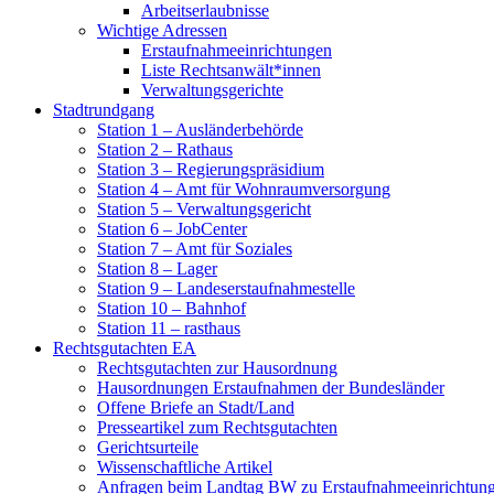
Arbeitserlaubnisse
Wichtige Adressen
Erstaufnahmeeinrichtungen
Liste Rechtsanwält*innen
Verwaltungsgerichte
Stadtrundgang
Station 1 – Ausländerbehörde
Station 2 – Rathaus
Station 3 – Regierungspräsidium
Station 4 – Amt für Wohnraumversorgung
Station 5 – Verwaltungsgericht
Station 6 – JobCenter
Station 7 – Amt für Soziales
Station 8 – Lager
Station 9 – Landeserstaufnahmestelle
Station 10 – Bahnhof
Station 11 – rasthaus
Rechtsgutachten EA
Rechtsgutachten zur Hausordnung
Hausordnungen Erstaufnahmen der Bundesländer
Offene Briefe an Stadt/Land
Presseartikel zum Rechtsgutachten
Gerichtsurteile
Wissenschaftliche Artikel
Anfragen beim Landtag BW zu Erstaufnahmeeinrichtun