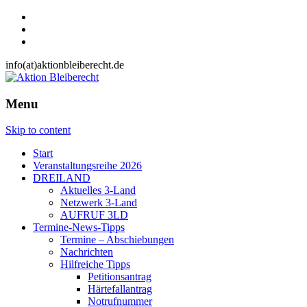
info(at)aktionbleiberecht.de
Menu
Skip to content
Start
Veranstaltungsreihe 2026
DREILAND
Aktuelles 3-Land
Netzwerk 3-Land
AUFRUF 3LD
Termine-News-Tipps
Termine – Abschiebungen
Nachrichten
Hilfreiche Tipps
Petitionsantrag
Härtefallantrag
Notrufnummer