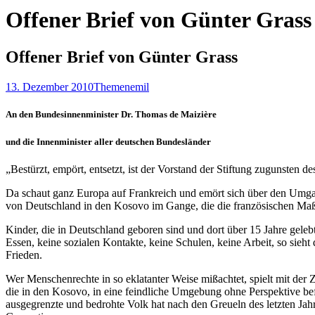
Offener Brief von Günter Grass
Offener Brief von Günter Grass
13. Dezember 2010
Themen
emil
An den Bundesinnenminister Dr. Thomas de Maizière
und die Innenminister aller deutschen Bundesländer
„Bestürzt, empört, entsetzt, ist der Vorstand der Stiftung zugunsten
Da schaut ganz Europa auf Frankreich und emört sich über den Umga
von Deutschland in den Kosovo im Gange, die die französischen Maß
Kinder, die in Deutschland geboren sind und dort über 15 Jahre geleb
Essen, keine sozialen Kontakte, keine Schulen, keine Arbeit, so sie
Frieden.
Wer Menschenrechte in so eklatanter Weise mißachtet, spielt mit der
die in den Kosovo, in eine feindliche Umgebung ohne Perspektive befö
ausgegrenzte und bedrohte Volk hat nach den Greueln des letzten Jahr