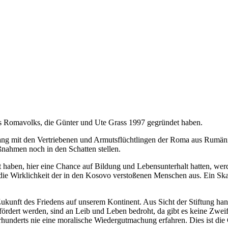
 des Romavolks, die Günter und Ute Grass 1997 gegründet haben.
ng mit den Vertriebenen und Armutsflüchtlingen der Roma aus Rumänie
nahmen noch in den Schatten stellen.
t haben, hier eine Chance auf Bildung und Lebensunterhalt hatten, werd
ht die Wirklichkeit der in den Kosovo verstoßenen Menschen aus. Ein S
 Zukunft des Friedens auf unserem Kontinent. Aus Sicht der Stiftung h
rdert werden, sind an Leib und Leben bedroht, da gibt es keine Zweife
hunderts nie eine moralische Wiedergutmachung erfahren. Dies ist die 