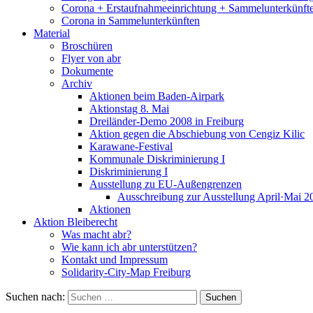
Corona + Erstaufnahmeeinrichtung + Sammelunterkünft
Corona in Sammelunterkünften
Material
Broschüren
Flyer von abr
Dokumente
Archiv
Aktionen beim Baden-Airpark
Aktionstag 8. Mai
Dreiländer-Demo 2008 in Freiburg
Aktion gegen die Abschiebung von Cengiz Kilic
Karawane-Festival
Kommunale Diskriminierung I
Diskriminierung I
Ausstellung zu EU-Außengrenzen
Ausschreibung zur Ausstellung April·Mai 2
Aktionen
Aktion Bleiberecht
Was macht abr?
Wie kann ich abr unterstützen?
Kontakt und Impressum
Solidarity-City-Map Freiburg
Suchen nach: